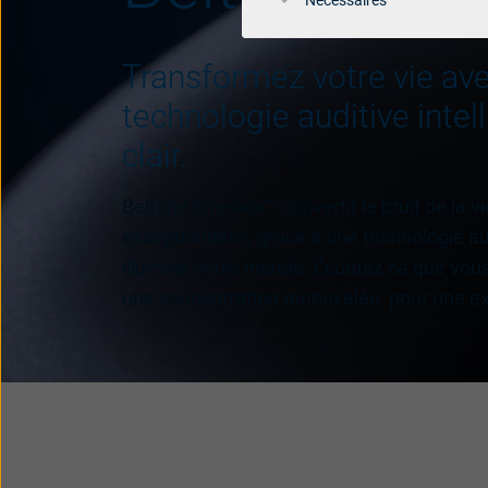
Nécessaires
Transformez votre vie av
technologie auditive intel
clair.
Beltone Envision™ convertit le bruit de la v
exceptionnelle, grâce à une technologie aud
illumine votre monde. Écoutez ce que vou
une concentration renouvelée, pour une ex