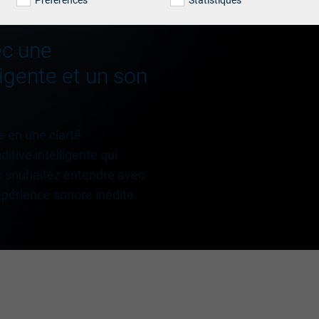
Préférences
Statistiques
ec une
ligente et un son
ie en une clarté
itive intelligente qui
s souhaitez entendre avec
périence sonore inédite.