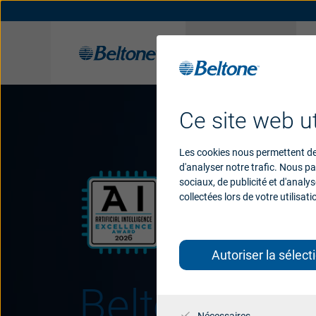
Aides
auditives
Solutions auditives Beltone
Support pour aides auditives
Histoire
Récompenses
Applications
Support pour a
Ce site web ut
Les cookies nous permettent de 
d'analyser notre trafic. Nous p
sociaux, de publicité et d'analy
collectées lors de votre utilisati
Autoriser la sélect
Beltone Env