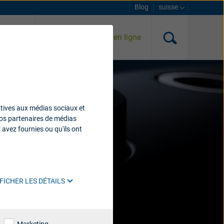
Blog
suisse
Test auditif gratuit en ligne
es appareils
atives aux médias sociaux et
 nos partenaires de médias
 avez fournies ou qu'ils ont
FICHER LES DÉTAILS