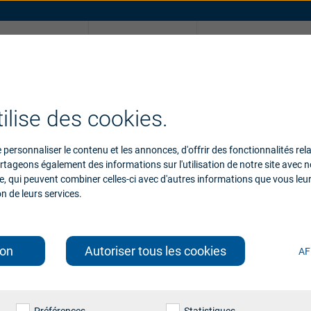
Pourquoi
Support
Beltone ?
pplications
Accessoires
Support pour accessoires
Compatibilité d
ilise des cookies.
personnaliser le contenu et les annonces, d'offrir des fonctionnalités rel
artageons également des informations sur l'utilisation de notre site avec
se, qui peuvent combiner celles-ci avec d'autres informations que vous leur
on de leurs services.
ion
Autoriser tous les cookies
AF
ision