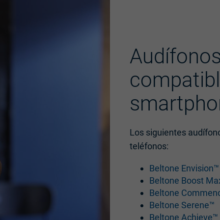
Audífonos
compatibl
smartpho
Los siguientes audífon
teléfonos:
Beltone Envision™
Beltone Boost Ma
Beltone Commen
Beltone Serene™
Beltone Achieve™