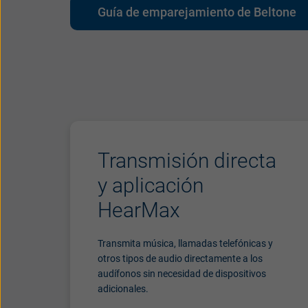
Guía de emparejamiento de Beltone
Samsung G
Samsung G
Google Pix
Google Pix
Google Pix
Google Pix
Google Pix
Google Pix
Google Pix
Transmisión directa
Google Pix
y aplicación
Google Pix
Google Pix
HearMax
Google Pix
Google Pix
Transmita música, llamadas telefónicas y
Google Pix
otros tipos de audio directamente a los
Google Pix
audífonos sin necesidad de dispositivos
Google Pix
adicionales.
Google Pix