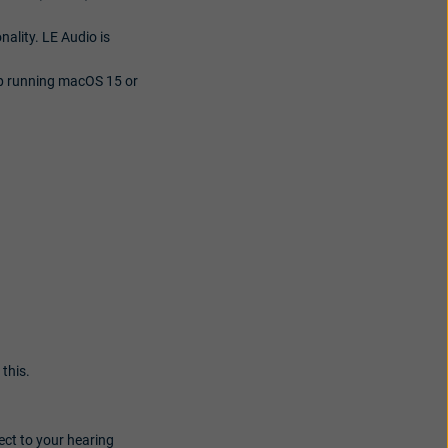
ality. LE Audio is
ip running macOS 15 or
 this.
nect to your hearing