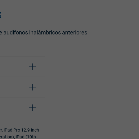
s
de audífonos inalámbricos anteriores
r, iPad Pro 12.9-inch
eration), iPad (10th