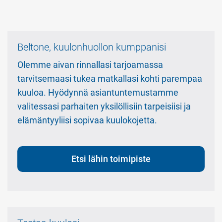
Beltone, kuulonhuollon kumppanisi
Olemme aivan rinnallasi tarjoamassa
tarvitsemaasi tukea matkallasi kohti parempaa
kuuloa. Hyödynnä asiantuntemustamme
valitessasi parhaiten yksilöllisiin tarpeisiisi ja
elämäntyyliisi sopivaa kuulokojetta.
Etsi lähin toimipiste