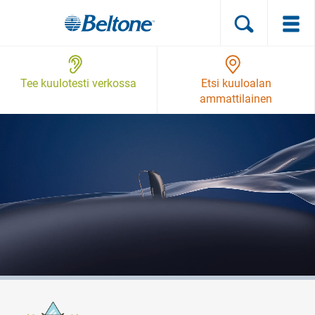
Tee kuulotesti verkossa
Etsi kuuloalan
ammattilainen
Kuulokojeet
Tuki
Miksi
Beltone
Blog