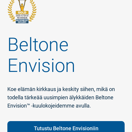
Suomi
Australia
Austria
Brazil
Canada
Beltone
Danmark
Deutschland
España
France
Envision
India
International
Italia
Latinoamérica
Koe elämän kirkkaus ja keskity siihen, mikä on
Netherlands
New Zealand
todella tärkeää uusimpien älykkäiden Beltone
Polski
suisse
Envision™ -kuulokojeidemme avulla.
Suomi
Sverige
Tutustu Beltone Envisioniin
UK
USA