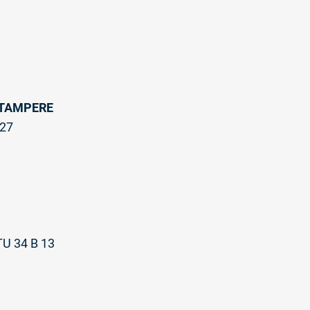
 TAMPERE
27
U 34 B 13