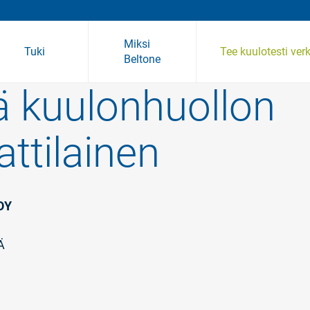
Miksi
Tuki
Tee kuulotesti ver
Beltone
 kuulonhuollon
usteiden tuki
ävarusteet
Laitteiden yhteensopivuus
tilainen
OY
Ä