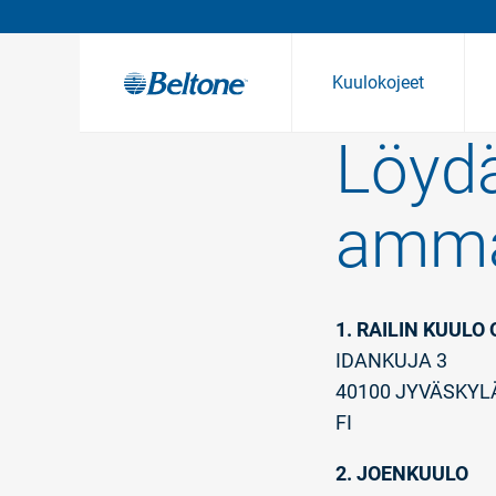
Kuulokojeet
Löydä
Beltone-kuuloratkaisut
Kuulokojeiden tuki
Organic Hearing
Historia
Sovellustuki
Sovellukset
Palkinnot
Lisävar
Lis
ammat
1. RAILIN KUULO 
IDANKUJA 3
40100 JYVÄSKYL
FI
2. JOENKUULO