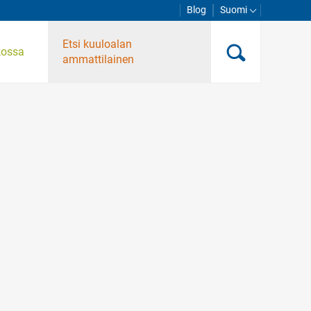
Blog
Suomi
Etsi kuuloalan
kossa
ammattilainen