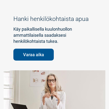
Suomi
Australia
Austria
Hanki henkilökohtaista apua
Brazil
Canada
Käy paikallisella kuulonhuollon
ammattilaisella saadaksesi
Danmark
Deutschland
henkilökohtaista tukea.
España
France
Varaa aika
India
International
Italia
Latinoamérica
Netherlands
New Zealand
Polski
suisse
Suomi
Sverige
UK
USA