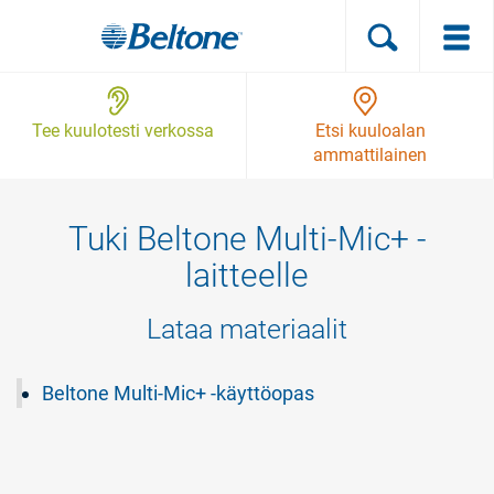
Tee kuulotesti verkossa
Etsi kuuloalan
ammattilainen
Kuulokojeet
Tuki Beltone Multi-Mic+ -
laitteelle
Tuki
Lataa materiaalit
Miksi
Beltone
Beltone Multi-Mic+ -käyttöopas
Blog