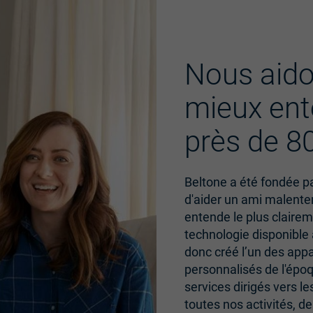
Nous aido
mieux ent
près de 8
Beltone a été fondée p
d'aider un ami malente
entende le plus clairem
technologie disponible à
donc créé l’un des appar
personnalisés de l'époq
services dirigés vers le
toutes nos activités, d