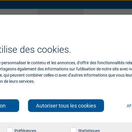
Pourquoi
Support
Beltone ?
quoi choisir Belt
e monde
pplications
Accessoires
Support pour accessoires
Compatibilité d
ilise des cookies.
personnaliser le contenu et les annonces, d'offrir des fonctionnalités rel
sonnalisés. Produits innovants. E
artageons également des informations sur l'utilisation de notre site avec
se, qui peuvent combiner celles-ci avec d'autres informations que vous leur
on de leurs services.
ion
Autoriser tous les cookies
AF
Préférences
Statistiques