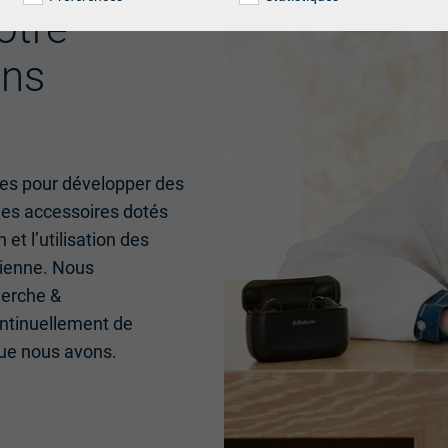
otre
ins
ies pour développer des
 des accessoires dotés
 et l’utilisation des
dienne. Nous
herche &
ntinuellement de
que nous avons.