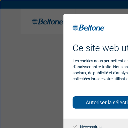
Aides
auditives
Pour
Solutions auditives Beltone
Support pour aides auditives
Histoire
Récompenses
Applications
Beltone dans l
Support pour a
Ce site web ut
Les cookies nous permettent de 
Soins per
d'analyser notre trafic. Nous p
sociaux, de publicité et d'analy
collectées lors de votre utilisati
Autoriser la sélect
Nécessaires