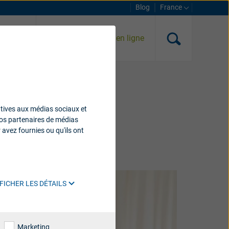
Blog
France
Test auditif gratuit en ligne
one ?
es appareils
atives aux médias sociaux et
xpérience.
 nos partenaires de médias
 avez fournies ou qu'ils ont
FICHER LES DÉTAILS
Marketing