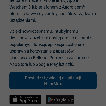
Beltone
Amaze z
iPhone'em
®, Apple
Watchem
®
lub
telefonem
z
Androidem
™,
oferuj
ąc
łatwy
i
dyskretny
spos
ób
zarz
ądzania
urządzeniami
.
Dzięki
nowoczesnemu
,
intuicyjnemu
designowi
z
szybkim
dostępem
do
najbardziej
popularnych
funkcji
,
aplikacja
doskonale
usprawnia
korzystanie
z
aparat
ów
s
łuchowych
Beltone
.
Pobierz
ją
za
darmo
z
App Store
lub
Google Play
już
dziś
.
Dowiedz się więcej o aplikacji
HearMax