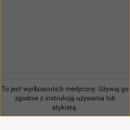
To jest wyr&oacute;b medyczny. Używaj go
zgodnie z instrukcją używania lub
etykietą.
Pomagamy światu lepiej słyszeć