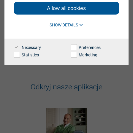
za pomocą aplikacji Beltone
Allow all cookies
España
France
Aplikacje
Beltone
umożliwiają
kontrolę
nad
India
International
SHOW DETAILS
aparatami
słuchowymi
z
funkcją
łączności
bezprzewodowej
i
oferują
wiele
dodatkowych
Italia
Latinoamérica
możliwości
.
Netherlands
New Zealand
Necessary
Preferences
Urządzenia zgodne z wymaganiami
Statistics
Marketing
Polski
suisse
Suomi
Sverige
UK
USA
Odkryj
nasze
aplikacje
대한민국
中国