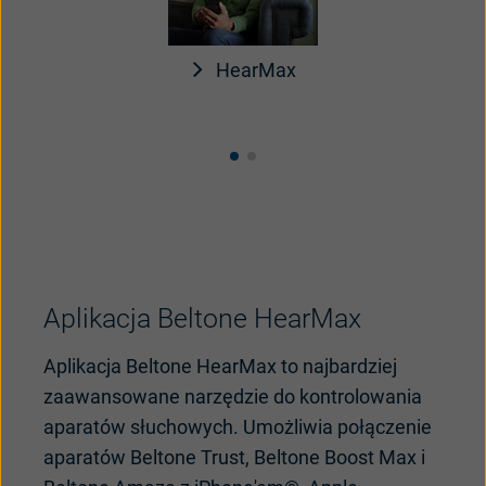
HearMax
Aplikacja Beltone HearMax
Aplikacja Beltone HearMax to najbardziej
zaawansowane narz
ędzie do kontrolowania
aparat
ów
s
łuchowych
.
Umożliwia
połączenie
aparat
ów
Beltone
Trust,
Beltone
Boost Max i