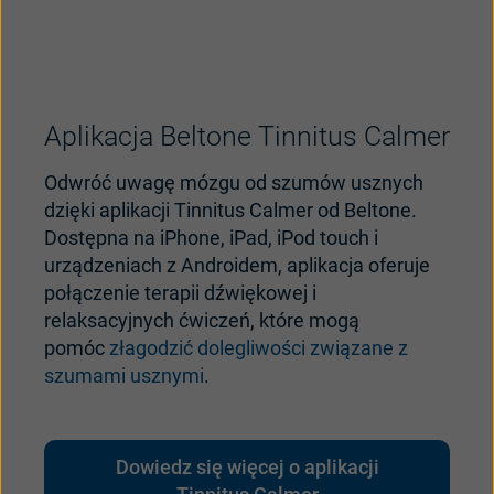
Aplikacja Beltone Tinnitus Calmer
Odwr
ó
ć
uwagę
m
ózgu
od
szumów
usznych
dzi
ęki
aplikacji
Tinnitus Calmer
od
Beltone
.
Dostępna
na
iPhone, iPad, iPod touch i
urządzeniach
z
Androidem
,
aplikacja
oferuje
połączenie
terapii
dźwiękowej
i
relaksacyjnych
ćwiczeń
,
kt
óre
mog
ą
pom
óc
złagodzić dolegliwości związane z
szumami usznymi
.
Dowiedz się więcej o aplikacji