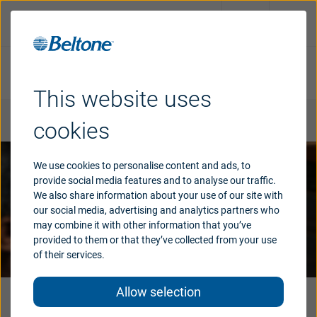
Zrób test słuchu online
Umów się na wizytę
This website uses
Aparaty
słuchowe
cookies
Dlaczego
Beltone
We use cookies to personalise content and ads, to
provide social media features and to analyse our traffic.
We also share information about your use of our site with
our social media, advertising and analytics partners who
Polski
may combine it with other information that you’ve
provided to them or that they’ve collected from your use
Australia
Austria
of their services.
Brazil
Canada
Allow selection
Kontroluj swoje aparaty s
łuchowe
Danmark
Deutschland