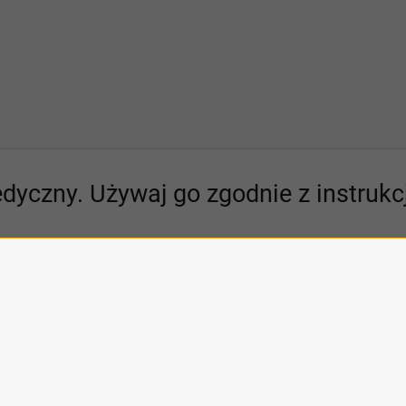
dyczny. Używaj go zgodnie z instrukcj
omagamy światu lepiej słysz