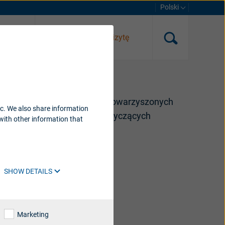
Polski
nline
Umów się na wizytę
g A/S i/lub jego jednostek stowarzyszonych
ic. We also share information
bowiązujących przepisów dotyczących
with other information that
SHOW DETAILS
Marketing