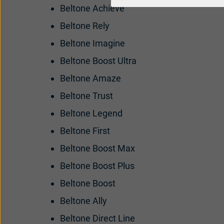
Beltone Achieve
Beltone Rely
Beltone Imagine
Beltone Boost Ultra
Beltone Amaze
Beltone Trust
Beltone Legend
Beltone First
Beltone Boost Max
Beltone Boost Plus
Beltone Boost
Beltone Ally
Beltone Direct Line