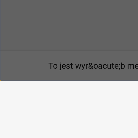
To jest wyr&oacute;b me
P
O Beltone