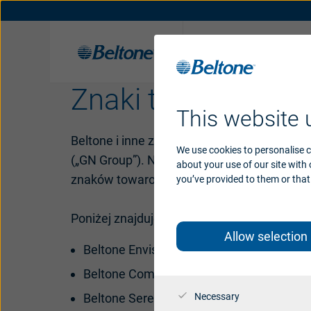
Aparaty
słuchowe
Znaki towarowe G
Rozwiązania słuchowe Beltone
Organiczny Słuch
Historia
Aplikacje
Nagrody
This website 
Beltone i inne znaki towarowe GN Group, u
We use cookies to personalise c
(„GN Group”). Nieautoryzowane użycie zn
about your use of our site with
znaków towarowych.
you’ve provided to them or that 
Poniżej znajduje się niepełna lista znaków
Allow selection
Beltone Envision
Beltone Commence
Beltone Serene
Necessary