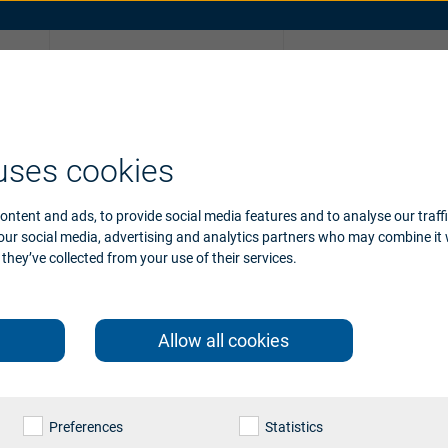
Dlaczego
Zrób test słuchu o
Beltone
N Group
Akcesoria
uses cookies
żywane na tej stronie, są znakami towarowymi GN Hearin
ontent and ads, to provide social media features and to analyse our traff
aków towarowych GN Group może stanowić naruszenie o
 our social media, advertising and analytics partners who may combine it 
they’ve collected from your use of their services.
 towarowych GN Group:
Allow all cookies
Preferences
Statistics