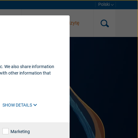
Polski
nline
Umów się na wizytę
ic. We also share information
with other information that
SHOW DETAILS
Marketing