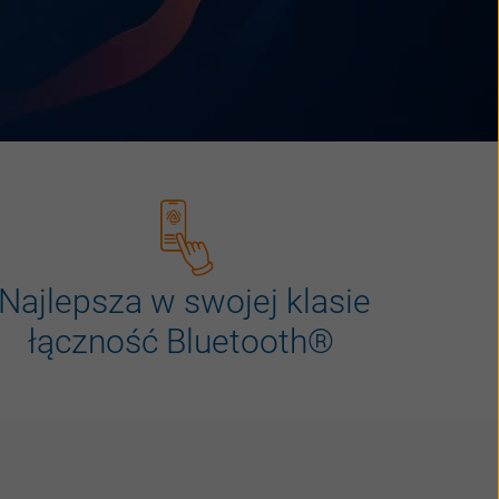
Najlepsza
w
swojej
klasie
łączność
Bluetooth
®