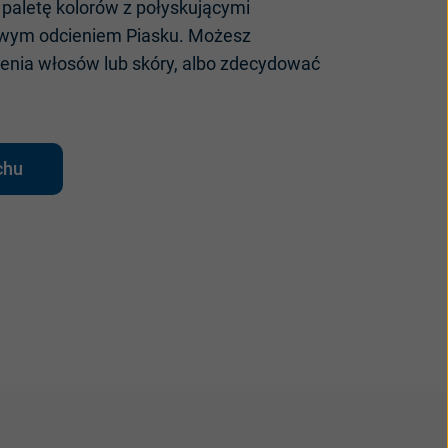
paletę
kolor
ów
z
po
łyskującymi
wym
odcieniem
P
iasku
.
Możesz
ienia
włos
ów
lub
skóry
,
albo
zdecydowa
ć
.
chu