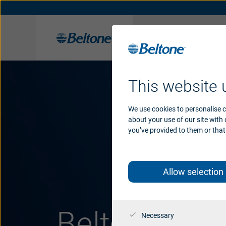
Aparaty
słuchowe
Rozwiązania słuchowe Beltone
Organiczny Słuch
Historia
Aplikacje
Nagrody
This website 
We use cookies to personalise c
about your use of our site with
you’ve provided to them or that 
Allow selection
Beltone C
Necessary