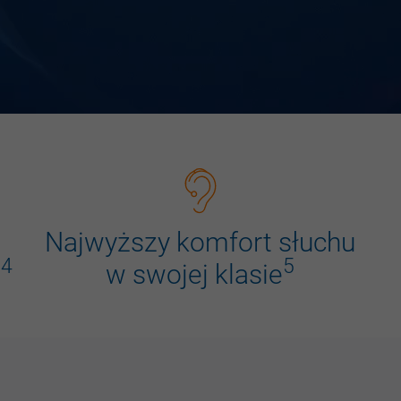
Najwyższy
komfort
słuchu
-4
5
w
swojej
klasie