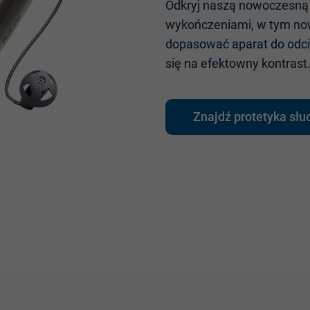
Odkryj
nasz
ą
nowoczesną
wykończeniami
, w
tym
no
dopasować
aparat
do
odc
się
na
efektowny
kontrast
Znajdź protetyka słu