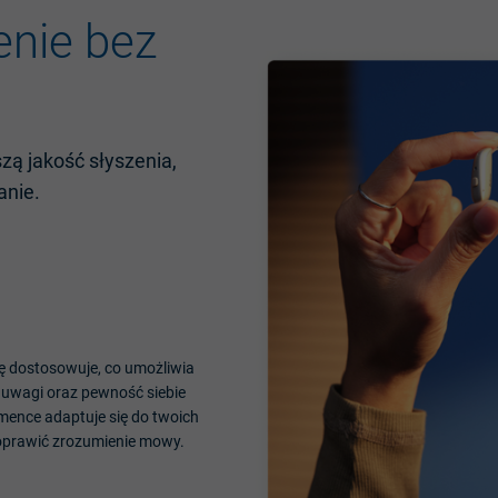
enie
bez
szą
jakość
słyszenia
,
anie
.
ę
dostosowuje
, co
umożliwia
uwagi
oraz
pewność
siebie
mence
adaptuje
si
ę
do
twoich
oprawić
zrozumienie
mowy
.