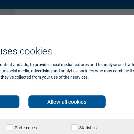
Dlaczego
Zrób test słuchu o
Beltone
Akcesoria
uses cookies
ontent and ads, to provide social media features and to analyse our traff
 our social media, advertising and analytics partners who may combine it 
they’ve collected from your use of their services.
Allow all cookies
ommence
Preferences
Statistics