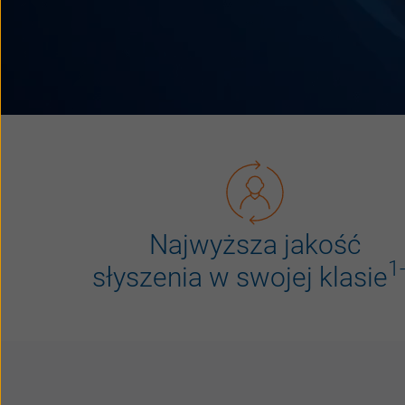
Najwy
ższa
jakość
1
słyszenia
w
swojej
klasie