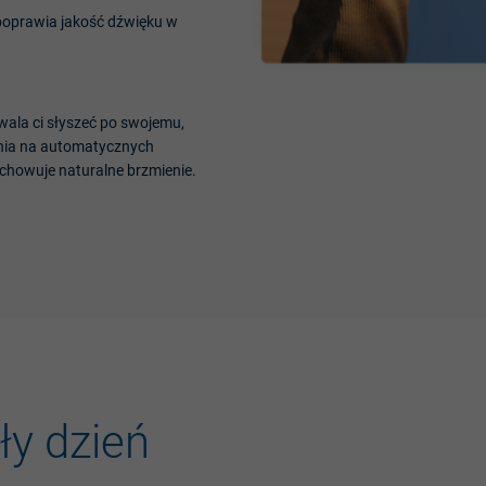
poprawia
jakość
dźwięku
w
wala
ci
słyszeć
po
swojemu
,
nia
na
automatycznych
chowuje
naturalne
brzmienie
.
ły
dzień