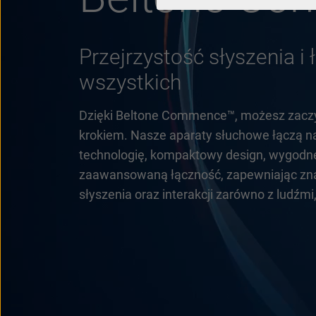
Przejrzysto
ść
słyszenia
i
wszystkich
Dzięki Beltone Commence
™, mo
żesz zac
krokiem. Nasze aparaty słuchowe łączą na
technologię, kompaktowy design, wygodn
zaawansowaną łączność, zapewniając zn
słyszenia oraz interakcji zar
ówno z lud
źmi,