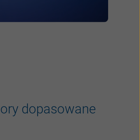
lory
dopasowane