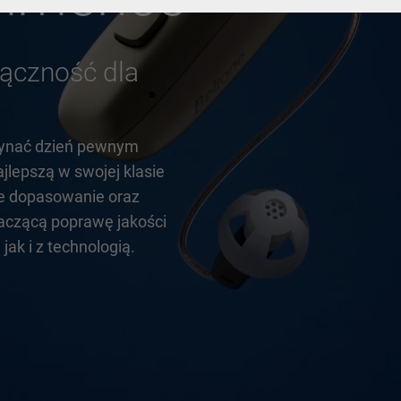
łączność
dla
zynać dzień pewnym
jlepszą w swojej klasie
e dopasowanie oraz
aczącą poprawę jakości
 jak i z technologią
.