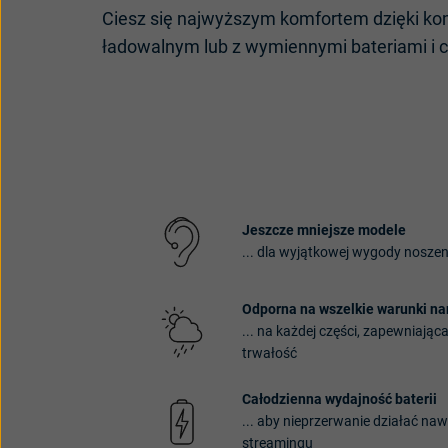
Ciesz
się
najwyższym
komfortem
dzięki
ko
ładowalnym
lub
z
wymiennymi
bateriami
i
c
Jeszcze
mniejsze
modele
...
dla
wyj
ątkowej
wygody
noszen
Odporna
na
wszelkie
warunki
na
...
na
każdej
części
,
zapewniając
trwałość
Całodzienna
wydajność
baterii
...
aby
nieprzerwanie
działać
naw
streamingu