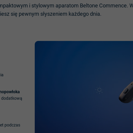
mpaktowym
i
stylowym
aparatom
Beltone
Commence.
W
iesz
się
pewnym
słyszeniem
każdego
dnia
.
ia
nopowłoka
a
dodatkową
et
podczas