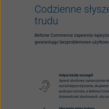
Codzienne
s
łysz
trudu
Beltone
Commence
zapewnia
najwyż
gwarantując
bezproblemowe
użytkow
Usłysz
każdy
szczeg
ó
ł
Aparat
słuchowy
samoczynnie
si
wyraźniejsze
słyszenie
,
skupienie
podczas
rozm
ów
, a
Beltone
Com
doświadczeń
słuchowych
, aby
p
S
łyszenie
mimo
hałasu