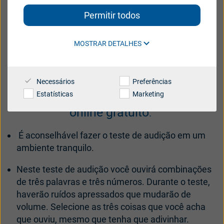
Brazil
Canada
Permitir todos
Danmark
Deutschland
Faça um teste auditivo online gratuito
MOSTRAR DETALHES
España
France
India
International
Necessários
Preferências
Italia
Latinoamérica
Antes de começar o
teste auditivo
Estatísticas
Marketing
online gratuito
:
Netherlands
New Zealand
Polski
suisse
É aconselhável fazer o teste de audição em um
ambiente tranquilo.
Suomi
Sverige
Neste teste de audição você ouvirá combinações
UK
USA
de três palavras e três números. Durante o teste,
haverão ruídos apressados que mudarão de
대한민국
中国
volume. Selecione as três coisas que você acha
que ouviu, mesmo que tenha que adivinhar.