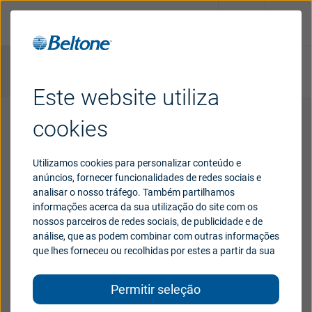
Teste de audição online
Procure um Profissional
Este website utiliza
Aparelhos
auditivos
cookies
Bem vindo ao teste auditivo
Suporte
Utilizamos cookies para personalizar conteúdo e
Beltone
anúncios, fornecer funcionalidades de redes sociais e
analisar o nosso tráfego. Também partilhamos
A perda auditiva pode afetar qualquer pessoa em
Por que
Beltone
informações acerca da sua utilização do site com os
nossos parceiros de redes sociais, de publicidade e de
qualquer idade, devido à hereditariedade, condições
análise, que as podem combinar com outras informações
médicas ou exposição a ruídos altos. No entanto, à
que lhes forneceu ou recolhidas por estes a partir da sua
Brazil
medida que envelhecemos, naturalmente nos
utilização dos respetivos serviços.
tornamos mais suscetíveis à perda auditiva devido a
Permitir seleção
Australia
Austria
mudanças na delicada mecânica de nossos ouvidos.