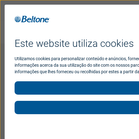
Teste de audição online
Este website utiliza cookies
Aparelhos
auditivos
Utilizamos cookies para personalizar conteúdo e anúncios, forne
Beltone Envision
informações acerca da sua utilização do site com os nossos parc
informações que lhes forneceu ou recolhidas por estes a partir da
Suporte
Reunimos todos os materiais, como folhas de dados,
whitepapers e folhetos sobre o Beltone Envision™
Por que
Beltone
para facilitar o download.
Brazil
Australia