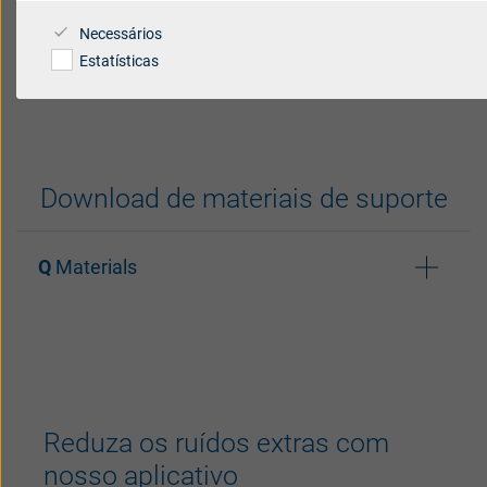
Brazil
Necessários
Danmark
Estatísticas
España
India
Download de materiais de suporte
Italia
Netherlands
Materials
Polski
Suomi
UK
Folheto do usuário
대한민국
Folheto de conectividade
Reduza os ruídos extras com
nosso aplicativo
Guia do usuário - Aparelhos auditivos com