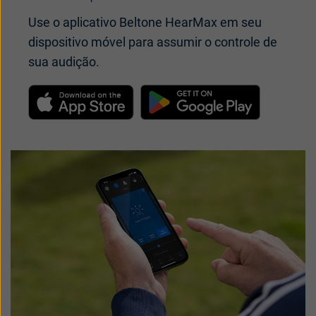
receptor no ouvido
Use o aplicativo Beltone HearMax em seu
dispositivo móvel para assumir o controle de
Guia do usuário - Aparelhos auditivos com
sua audição
.
receptor no ouvido, recarregáveis
Visão geral do carregador