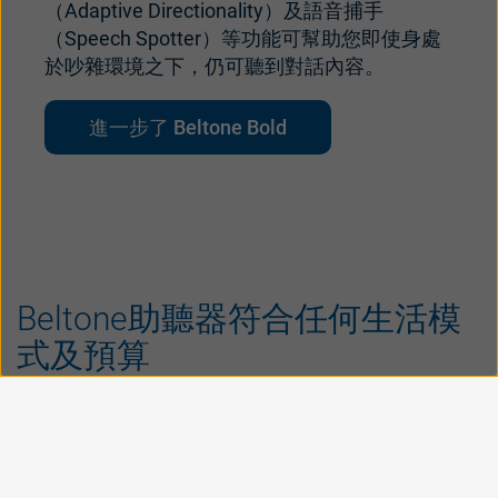
（Adaptive Directionality）及語音捕手
（Speech Spotter）等功能可幫助您即使身處
於吵雜環境之下，仍可聽到對話內容。
進一步了 Beltone Bold
Beltone助聽器符合任何生活模
式及預算
對於Beltone而言，我們的目標就是簡單化：不管您
在何處，讓您聆聽到自然的聲音且讓聆聽重新變得愉
悅。感謝Beltone領先的微處理技術，讓助聽器有豐