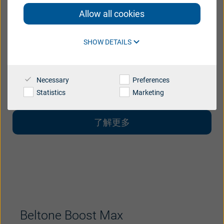
Brazil
Canada
Allow all cookies
Beltone助聽器只使用最新助聽科技研發並且設計
Danmark
Deutschland
於適應任何生活方式及聽力損失。探索這個部分已
SHOW DETAILS
España
France
更加暸解關於Beltone最先進的助聽器科技—2.4
GHz個人無線網絡以及透過我們各種助聽儀器的款
India
International
Necessary
Preferences
式來迎合您對外觀上的需求。
Italia
Latinoamérica
Statistics
Marketing
Netherlands
New Zealand
了解更多
Polski
suisse
Suomi
Sverige
UK
USA
대한민국
中国
Beltone Boost Max