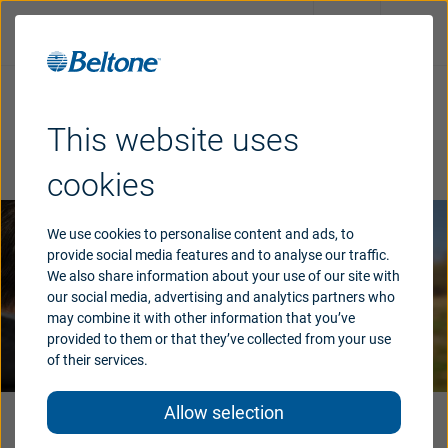
預約面談
This website uses
解決辦法
cookies
為何選擇Beltone
We use cookies to personalise content and ads, to
provide social media features and to analyse our traffic.
We also share information about your use of our site with
支援
our social media, advertising and analytics partners who
may combine it with other information that you’ve
provided to them or that they’ve collected from your use
of their services.
中国
Allow selection
Australia
Austria
Beltone助聽器