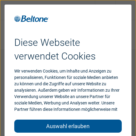
Machen Sie einen Hörtest
Finden Sie einen
Diese Webseite
Hörakustiker
verwendet Cookies
Hörsysteme
Wie viel kosten Hörgeräte?
Wir verwenden Cookies, um Inhalte und Anzeigen zu
Support & Unterstützung
personalisieren, Funktionen für soziale Medien anbieten
Viele Menschen fragen sich, wie winzige Hörgeräte
zu können und die Zugriffe auf unsere Website zu
1.000 Euro oder mehr pro Gerät kosten können. Die
analysieren. Außerdem geben wir Informationen zu Ihrer
Antwort ist einfach: Zu einem guten Hören gehört
Warum
Beltone
Verwendung unserer Website an unsere Partner für
soziale Medien, Werbung und Analysen weiter. Unsere
mehr, als man denkt. Entdecken Sie, was der Preis
Partner führen diese Informationen möglicherweise mit
von Hörgeräten beinhaltet – vom genialen Design
weiteren Daten zusammen, die Sie ihnen bereitgestellt
Blog
über eine umfassende Lieferung bis hin zur
haben oder die sie im Rahmen Ihrer Nutzung der Dienste
Auswahl erlauben
gesammelt haben.
kostenlosen Nachsorge. Klein in der Größe, groß in