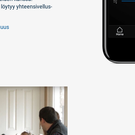
 löytyy yhteensivellus-
vuus