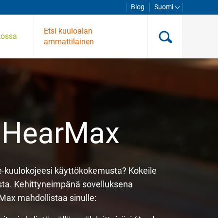
Blog
Suomi
Etsi kuuloalan
kossa
ammattilainen
HearMax
e-kuulokojeesi käyttökokemusta? Kokeile
sta. Kehittyneimpänä sovelluksena
Max mahdollistaa sinulle: