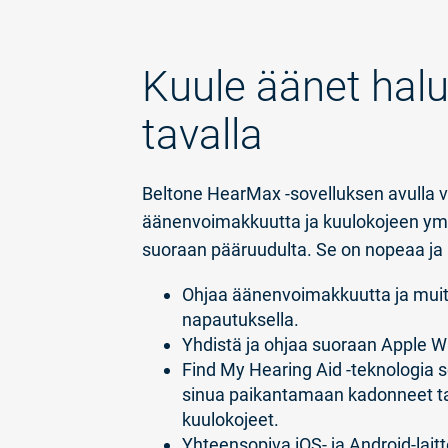
Kuule äänet hal
tavalla
Beltone HearMax -sovelluksen avulla 
äänenvoimakkuutta ja kuulokojeen ym
suoraan pääruudulta. Se on nopeaa ja
Ohjaa äänenvoimakkuutta ja muit
napautuksella.
Yhdistä ja ohjaa suoraan Apple W
Find My Hearing Aid -teknologia 
sinua paikantamaan kadonneet tai 
kuulokojeet.
Yhteensopiva iOS- ja Android-lait