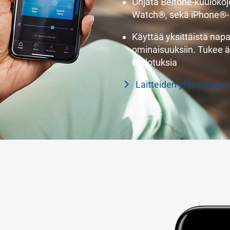
Ohjata Beltone-kuulokojei
Watch®, sekä iPhone®- 
Käyttää yksittäistä nap
ominaisuuksiin. Tukee ään
ehdotuksia
Laitteiden yhteensopi