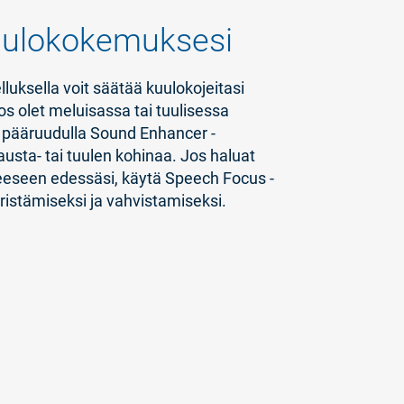
uulokokemuksesi
uksella voit säätää kuulokojeitasi
s olet meluisassa tai tuulisessa
 pääruudulla Sound Enhancer -
austa- tai tuulen kohinaa. Jos haluat
eeseen edessäsi, käytä Speech Focus -
ristämiseksi ja vahvistamiseksi.