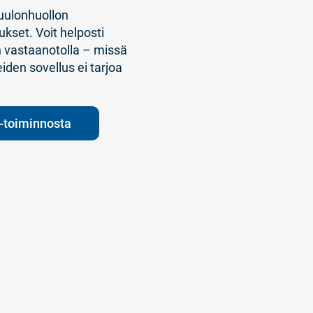
kuulonhuollon
kset. Voit helposti
n vastaanotolla – missä
den sovellus ei tarjoa
 -toiminnosta