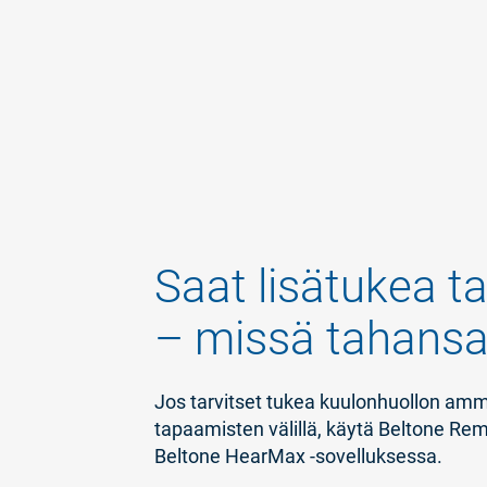
Saat lisätukea t
– missä tahans
Jos tarvitset tukea kuulonhuollon amma
tapaamisten välillä, käytä Beltone Re
Beltone HearMax -sovelluksessa.