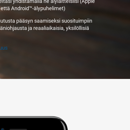
tasi yhdistämällä ne älylaitteisiisi (Apple
että Android™-älypuhelimet)
autusta pääsyn saamiseksi suosituimpiin
iohjausta ja reaaliaikaisia, yksilöllisiä
vuus