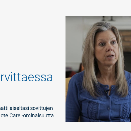
arvittaessa
a
ttilaiseltasi sovittujen
mote Care -ominaisuutta