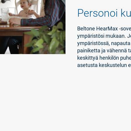
Personoi k
Beltone HearMax -sovell
ympäristösi mukaan. Jo
ympäristössä, napauta
painiketta ja vähennä t
keskittyä henkilön puh
asetusta keskustelun e