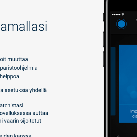
uamallasi
voit muuttaa
päristöohjelmia
 helppoa.
a asetuksia yhdellä
atchistasi.
sovelluksessa auttaa
väärin sijoitetut
teiden kanssa.