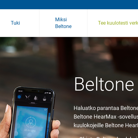
Miksi
Tuki
Tee kuulotesti ver
Beltone
usteiden tuki
ävarusteet
Laitteiden yhteensopivuus
Beltone
Haluatko parantaa Belton
Beltone HearMax -sovellu
kuulokojeille Beltone Hear