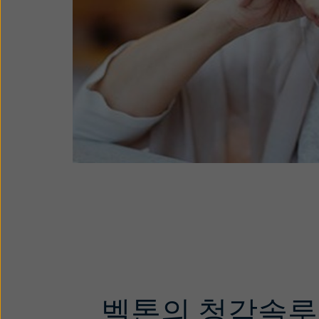
벨톤의 청각솔