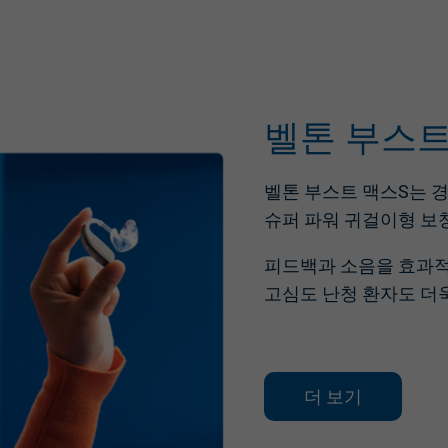
벨톤 부스트
벨톤 부스트 맥스S는 
슈퍼 파워 귀걸이형 보
피드백과 소음을 효과
고심도 난청 환자도
더
더 보기