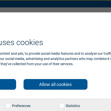
청
지원
브랜드
온라인 청력 테
기기 호환성
uses cookies
ontent and ads, to provide social media features and to analyse our traff
 our social media, advertising and analytics partners who may combine it 
they’ve collected from your use of their services.
Allow all cookies
Preferences
Statistics