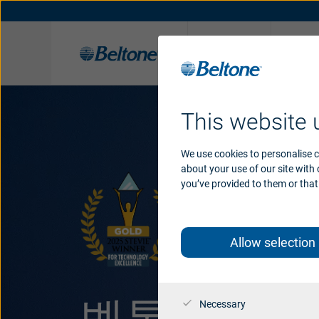
보청기
난
벨톤 청각 솔루션
난청 종류 및 원인
보청기 지원
오가닉 히어링
앱 지원
히스토리
앱
난청 이해하기
액세서리
액세서리 지원
수상 내역
이명
This website 
We use cookies to personalise c
about your use of our site with
you’ve provided to them or that 
Allow selection
벨톤 인비전
Necessary