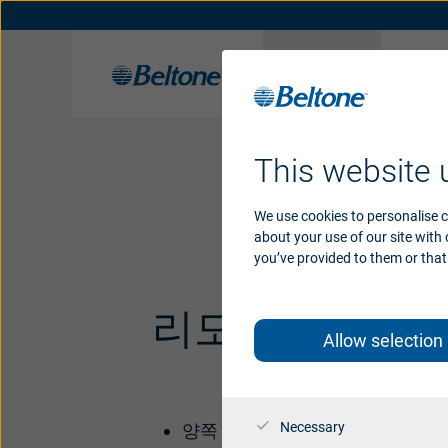
보청기
난
벨톤 청각 솔루션
난청 종류 및 원인
보청기 지원
오가닉 히어링
앱 지원
히스토리
앱
난청 이해하기
액세서리
액세서리 지원
수상 내역
이명
This website 
We use cookies to personalise c
about your use of our site with
you’ve provided to them or that 
리모트 컨트롤
Allow selection
Necessary
양쪽 보청기의 볼륨을 간편하게 조