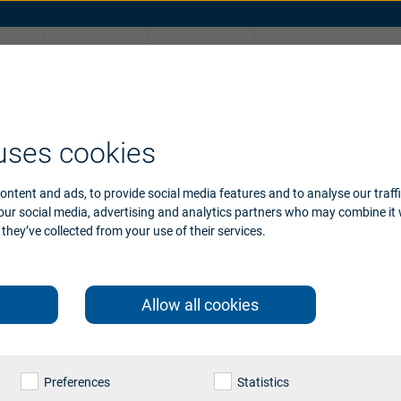
청
지원
브랜드
온라인 청력 테
기기 호환성
uses cookies
ontent and ads, to provide social media features and to analyse our traff
 our social media, advertising and analytics partners who may combine it 
they’ve collected from your use of their services.
Allow all cookies
Preferences
Statistics
절할 수 있습니다.