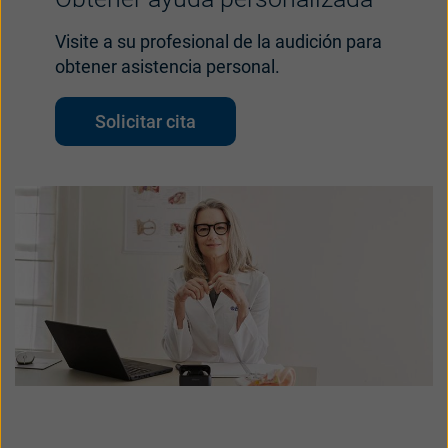
UK
USA
Visite a su profesional de la audición para
obtener asistencia personal.
대한민국
中国
Solicitar cita