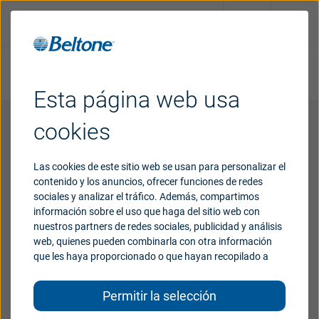
Pedir cita
Prueba auditiva online
Esta página web usa
Soluciones
auditivas
cookies
¿Por qué
Beltone?
Las cookies de este sitio web se usan para personalizar el
contenido y los anuncios, ofrecer funciones de redes
sociales y analizar el tráfico. Además, compartimos
Ayuda para accesorios
Soporte
información sobre el uso que haga del sitio web con
inalámbricos
nuestros partners de redes sociales, publicidad y análisis
web, quienes pueden combinarla con otra información
que les haya proporcionado o que hayan recopilado a
Blog
Seleccione su accesorio inalámbrico a continuación:
partir del uso que haya hecho de sus servicios.
Permitir la selección
Para profesionales