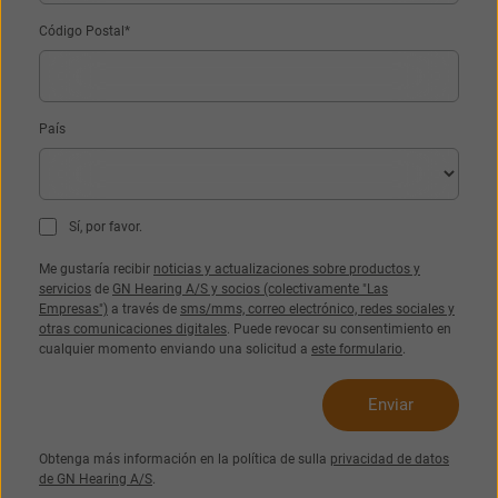
Código Postal*
UK
USA
대한민국
中国
País
Sí, por favor.
Me gustaría recibir
noticias y actualizaciones sobre productos y
servicios
de
GN Hearing A/S y socios (colectivamente "Las
Empresas")
a través de
sms/mms, correo electrónico, redes sociales y
otras comunicaciones digitales
. Puede revocar su consentimiento en
cualquier momento enviando una solicitud a
este formulario
.
Obtenga más información en la política de sulla
privacidad de datos
de GN Hearing A/S
.