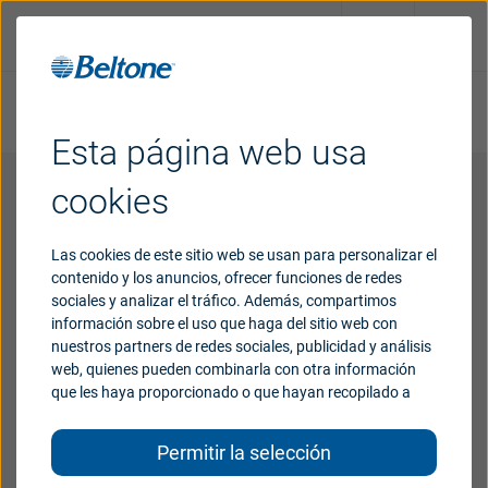
Pedir cita
Prueba auditiva online
Esta página web usa
Soluciones
auditivas
cookies
¿Por qué
Beltone?
Las cookies de este sitio web se usan para personalizar el
contenido y los anuncios, ofrecer funciones de redes
Para Profesionales
sociales y analizar el tráfico. Además, compartimos
Soporte
información sobre el uso que haga del sitio web con
nuestros partners de redes sociales, publicidad y análisis
¿Le gustaría convertirse en un Distribuidor Beltone?
web, quienes pueden combinarla con otra información
que les haya proporcionado o que hayan recopilado a
Blog
Rellene el siguiente formulario y nos pondremos en
partir del uso que haya hecho de sus servicios.
contacto con usted a la mayor brevedad para
Permitir la selección
resolver sus dudas y ampliar la información.
Para profesionales